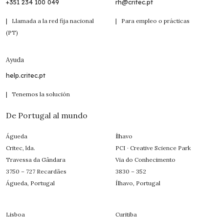
+351 234 100 049
rh@critec.pt
| Llamada a la red fija nacional
| Para empleo o prácticas
(PT)
Ayuda
help.critec.pt
| Tenemos la solución
De Portugal al mundo
Águeda
Ílhavo
Critec, lda.
PCI · Creative Science Park
Travessa da Gândara
Via do Conhecimento
3750 – 727 Recardães
3830 – 352
Águeda, Portugal
Ílhavo, Portugal
Lisboa
Curitiba