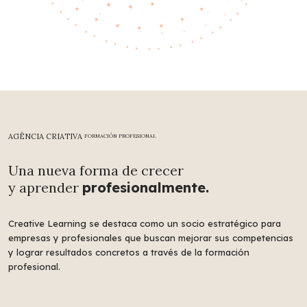
Formación a Medida
AGÊNCIA CRIATIVA
FORMACIÓN PROFESIONAL
Soluciones personalizada
s para
Una nueva forma de crecer
empresas, con planes formativos
y aprender
profesionalmente.
adaptados a las necesidades concretas
de cada organización.
Creative Learning se destaca como un socio estratégico para
empresas y profesionales que buscan mejorar sus competencias
y lograr resultados concretos a través de la formación
profesional.