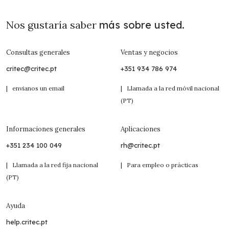
Nos gustaría saber
más sobre usted.
Consultas generales
Ventas y negocios
critec@critec.pt
+351 934 786 974
| envianos un email
| Llamada a la red móvil nacional
(PT)
Informaciones generales
Aplicaciones
+351 234 100 049
rh@critec.pt
| Llamada a la red fija nacional
| Para empleo o prácticas
(PT)
Ayuda
help.critec.pt