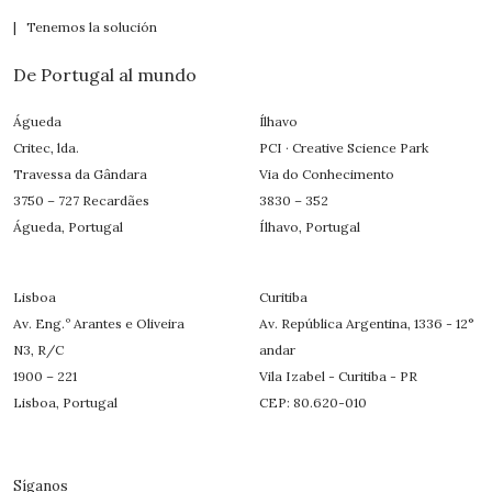
| Tenemos la solución
De Portugal al mundo
Águeda
Ílhavo
Critec, lda.
PCI · Creative Science Park
Travessa da Gândara
Via do Conhecimento
3750 – 727 Recardães
3830 – 352
Águeda, Portugal
Ílhavo, Portugal
Lisboa
Curitiba
Av. Eng.º Arantes e Oliveira
Av. República Argentina, 1336 - 12°
N3, R/C
andar
1900 – 221
Vila Izabel - Curitiba - PR
Lisboa, Portugal
CEP: 80.620-010
Síganos