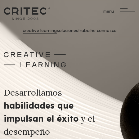
menu
creative learning
soluciones
trabalhe connosco
/
Formación Profesional
formacao@critec.pt
Desarrollamos
Oportunidades de Financiación
habilidades que
y el
impulsan el éxito
Un servicio completo
de apoyo a la
desempeño
formación financiada.