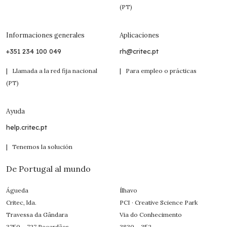
(PT)
Informaciones generales
Aplicaciones
+351 234 100 049
rh@critec.pt
| Llamada a la red fija nacional
| Para empleo o prácticas
(PT)
Ayuda
help.critec.pt
| Tenemos la solución
De Portugal al mundo
Águeda
Ílhavo
Critec, lda.
PCI · Creative Science Park
Travessa da Gândara
Via do Conhecimento
3750 – 727 Recardães
3830 – 352