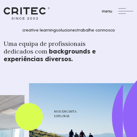
menu
creative learning
soluciones
trabalhe connosco
Uma equipa de profissionais
dedicados com
backgrounds e
experiências diversos.
/
Formación Profesional
formacao@critec.pt
Oportunidades de Financiación
Un servicio completo
de apoyo a la
formación financiada.