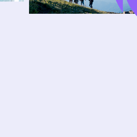
Formación a Medida
Soluciones personalizada
s para
empresas, con planes formativos
NOS ENC
adaptados a las necesidades concretas
EXPLORA
de cada organización.