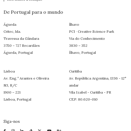
De Portugal para o mundo
Águeda
Ílhavo
Critec, lda.
PCI · Creative Science Park
Travessa da Gândara
Via do Conhecimento
3750 – 727 Recardães
3830 – 352
Águeda, Portugal
Ílhavo, Portugal
Lisboa
Curitiba
Av. Eng.º Arantes e Oliveira
Av. República Argentina, 1336 - 12°
N3, R/C
andar
1900 – 221
Vila Izabel - Curitiba - PR
Lisboa, Portugal
CEP: 80.620-010
Siga-nos