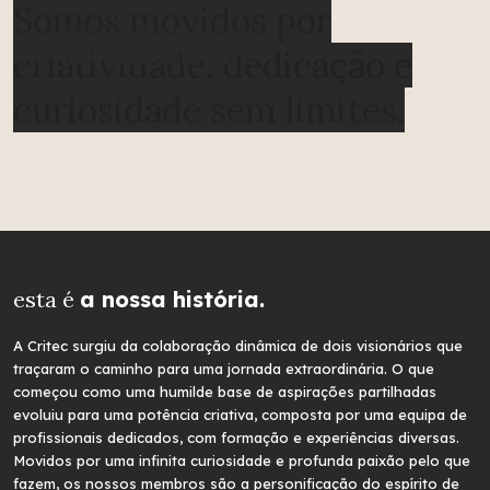
Somos movidos por
Criamos marcas autênticas
que
nos aproximam.
criatividade, dedicação e
curiosidade sem limites.
Formação à Medida
Soluções personalizadas
para empresas,
com planos formativos adaptados às
esta é
a nossa história.
necessidades concretas de cada
organização.
A Critec surgiu da colaboração dinâmica de dois visionários que
traçaram o caminho para uma jornada extraordinária. O que
começou como uma humilde base de aspirações partilhadas
evoluiu para uma potência criativa, composta por uma equipa de
profissionais dedicados, com formação e experiências diversas.
Movidos por uma infinita curiosidade e profunda paixão pelo que
fazem, os nossos membros são a personificação do espírito de