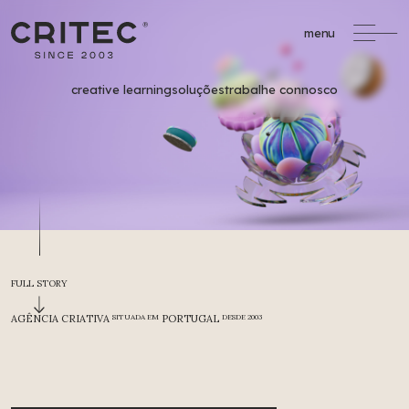
menu
creative learning
soluções
trabalhe connosco
/
Formação Profissional
formacao@critec.pt
FULL STORY
Oportunidades de Financiamento
AGÊNCIA CRIATIVA
SITUADA EM
PORTUGAL
DESDE 2003
Um serviço completo
de apoio à
formação financiada.