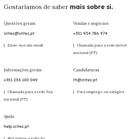
Gostaríamos de saber
mais sobre si.
Questões gerais
Vendas e negócios
critec@critec.pt
+351 934 786 974
| Envie-nos um email
| Chamada para a rede móvel
nacional (PT)
Informações gerais
Candidaturas
+351 234 100 049
rh@critec.pt
| Chamada para a rede fixa
| Para emprego ou estágios
nacional (PT)
Ajuda
help.critec.pt
| Nós temos a solução