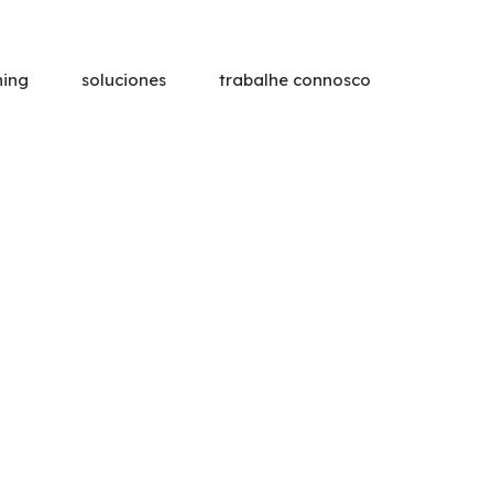
ning
soluciones
trabalhe connosco
ormación Profesional
ciación
Formación a M
formación
Soluciones personalizad
planes formativos adapt
concretas de cada organ