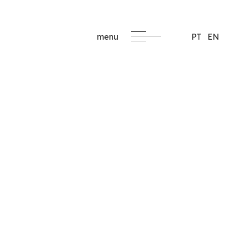
menu
PT
EN
formacao@critec.pt
edida
a
s para empresas, con
ados a las necesidades
ización.