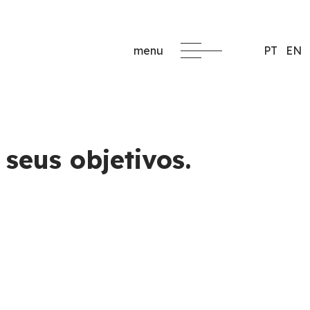
menu
PT
EN
formacao@critec.pt
 seus objetivos.
edida
a
s para empresas, con
ados a las necesidades
ización.