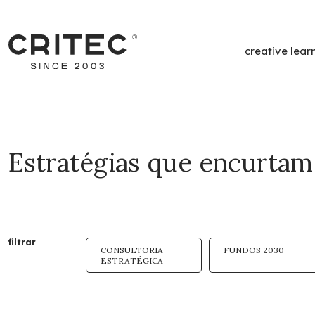
creative lear
/
F
Estratégias que encurta
Oportunidades de Finan
Un servicio completo
de apoyo a la 
filtrar
CONSULTORIA
FUNDOS 2030
financiada.
ESTRATÉGICA