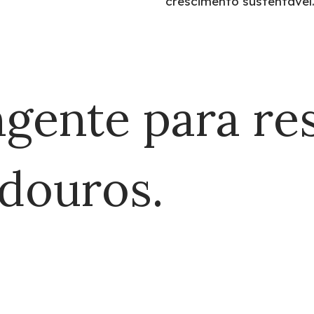
crescimento sustentável
gente para re
adouros.