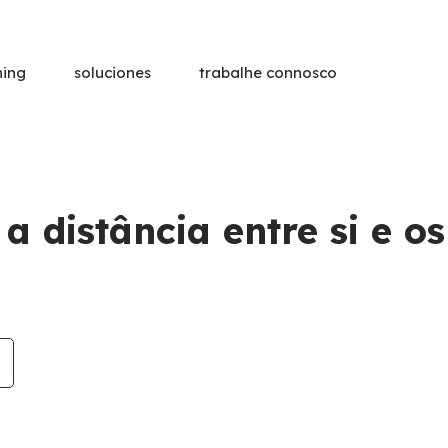
ning
soluciones
trabalhe connosco
ormación Profesional
m
a distância entre si e os
ciación
Formación a M
formación
Soluciones personalizad
planes formativos adapt
concretas de cada organ