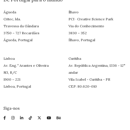
Águeda
Ílhavo
Critec, lda.
PCI · Creative Science Park
Travessa da Gândara
Via do Conhecimento
3750 – 727 Recardães
3830 – 352
Águeda, Portugal
Ílhavo, Portugal
Lisboa
Curitiba
Av. Eng.º Arantes e Oliveira
Av. República Argentina, 1336 - 12°
N3, R/C
andar
1900 – 221
Vila Izabel - Curitiba - PR
Lisboa, Portugal
CEP: 80.620-010
Siga-nos