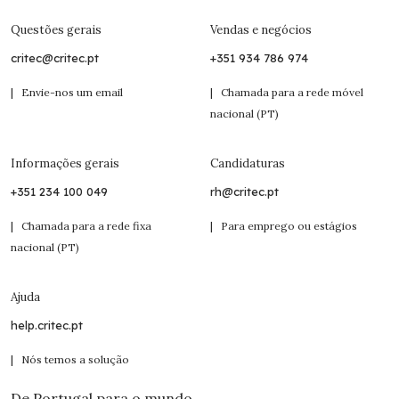
Questões gerais
Vendas e negócios
critec@critec.pt
+351 934 786 974
| Envie-nos um email
| Chamada para a rede móvel
nacional (PT)
Informações gerais
Candidaturas
+351 234 100 049
rh@critec.pt
| Chamada para a rede fixa
| Para emprego ou estágios
nacional (PT)
Ajuda
help.critec.pt
| Nós temos a solução
De Portugal para o mundo