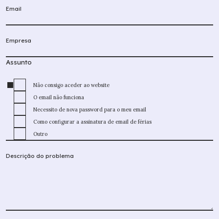
Assunto
Formação à Medida
Não consigo aceder ao website
O email não funciona
Necessito de nova password para o meu email
Soluções personalizadas
para empresas,
Como configurar a assinatura de email de férias
com planos formativos adaptados às
Outro
necessidades concretas de cada
organização.