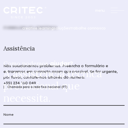
menu
FORMULÁRIO DE ASSISTÊNCIA
creative learning
soluções
trabalhe connosco
Assistência
Como podemos
ajudar?
/
Formação Profissional
Nós solucionamos problemas. Preencha o formulário e
A assistência técnica
entraremos em contacto assim que possível. Se for urgente,
formacao@critec.pt
por favor, contate-nos através do número:
profissional que
+351 234 100 049
| Chamada para a rede fixa nacional (PT)
necessita.
Oportunidades de Financiamento
Um serviço completo
de apoio à
formação financiada.