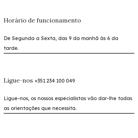
Horário de funcionamento
De Segunda a Sexta, das 9 da manhã às 6 da
tarde.
Formação à Medida
Soluções personalizadas
para empresas,
com planos formativos adaptados às
Ligue-nos
+351 234 100 049
necessidades concretas de cada
organização.
Ligue-nos, os nossos especialistas vão dar-lhe todas
as orientações que necessita.