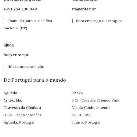
+351 234 100 049
rh@critec.pt
| Chamada para a rede fixa
| Para emprego ou estágios
nacional (PT)
Ajuda
help.critec.pt
| Nós temos a solução
De Portugal para o mundo
Águeda
Ílhavo
Critec, lda.
PCI · Creative Science Park
Travessa da Gândara
Via do Conhecimento
3750 – 727 Recardães
3830 – 352
Águeda, Portugal
Ílhavo, Portugal