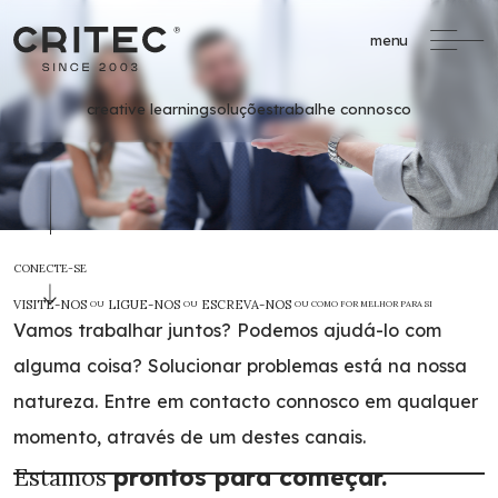
menu
creative learning
soluções
trabalhe connosco
/
Formação Profissional
CONECTE-SE
formacao@critec.pt
VISITE-NOS
LIGUE-NOS
ESCREVA-NOS
OU
OU
OU COMO FOR MELHOR PARA SI
Vamos trabalhar juntos? Podemos ajudá-lo com
alguma coisa? Solucionar problemas está na nossa
Oportunidades de Financiamento
natureza. Entre em contacto connosco em qualquer
momento, através de um destes canais.
Um serviço completo
de apoio à
Estamos
prontos para começar.
formação financiada.