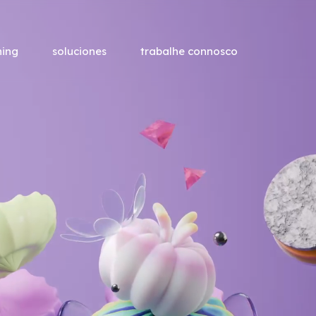
ning
soluciones
trabalhe connosco
ormación Profesional
ciación
Formación a M
formación
Soluciones personalizad
planes formativos adapt
concretas de cada organ