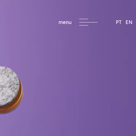
menu
PT
EN
formacao@critec.pt
edida
a
s para empresas, con
ados a las necesidades
ización.