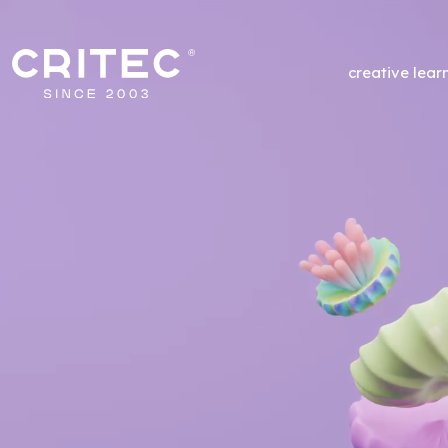
creative lear
/
F
Oportunidades de Finan
Un servicio completo
de apoyo a la 
financiada.