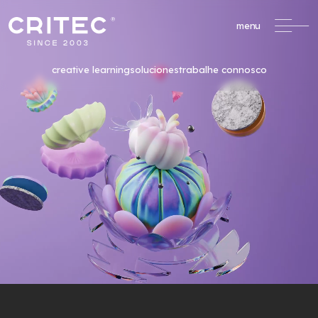
menu
creative learning
soluciones
trabalhe connosco
/
Formación Profesional
formacao@critec.pt
Oportunidades de Financiación
Un servicio completo
de apoyo a la
formación financiada.