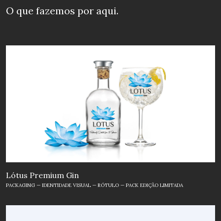
O que fazemos
por aqui.
Formación a Medida
Soluciones personalizada
s para
empresas, con planes formativos
adaptados a las necesidades concretas
de cada organización.
Lótus Premium Gin
PACKAGING — IDENTIDADE VISUAL — RÓTULO — PACK EDIÇÃO LIMITADA