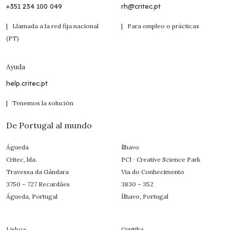
+351 234 100 049
rh@critec.pt
| Llamada a la red fija nacional
| Para empleo o prácticas
(PT)
Ayuda
help.critec.pt
| Tenemos la solución
De Portugal al mundo
Águeda
Ílhavo
Critec, lda.
PCI · Creative Science Park
Travessa da Gândara
Via do Conhecimento
3750 – 727 Recardães
3830 – 352
Águeda, Portugal
Ílhavo, Portugal
Lisboa
Curitiba