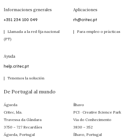
Informaciones generales
Aplicaciones
+351 234 100 049
rh@critec.pt
| Llamada a la red fija nacional
| Para empleo o prácticas
(PT)
Ayuda
help.critec.pt
| Tenemos la solución
De Portugal al mundo
Águeda
Ílhavo
Critec, lda.
PCI · Creative Science Park
Travessa da Gândara
Via do Conhecimento
3750 – 727 Recardães
3830 – 352
Águeda, Portugal
Ílhavo, Portugal