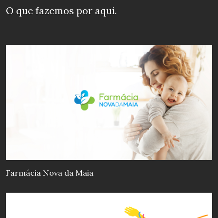
O que fazemos
por aqui.
Formación a Medida
Soluciones personalizada
s para
empresas, con planes formativos
adaptados a las necesidades concretas
de cada organización.
Farmácia Nova da Maia