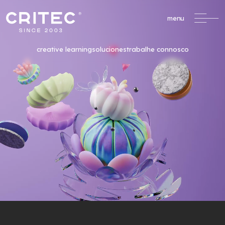
menu
creative learning
soluciones
trabalhe connosco
/
Formación Profesional
formacao@critec.pt
Oportunidades de Financiación
Un servicio completo
de apoyo a la
formación financiada.