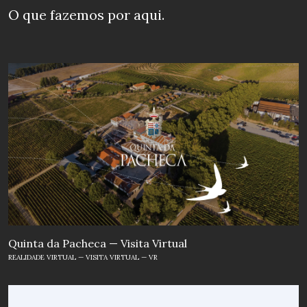
O que fazemos
por aqui.
Formación a Medida
Soluciones personalizada
s para
empresas, con planes formativos
adaptados a las necesidades concretas
de cada organización.
Quinta da Pacheca — Visita Virtual
REALIDADE VIRTUAL — VISITA VIRTUAL — VR