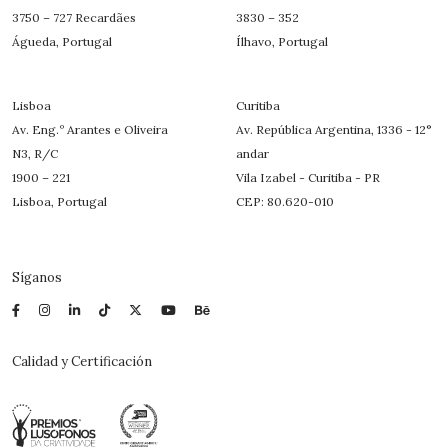
3750 – 727 Recardães
3830 – 352
Águeda, Portugal
Ílhavo, Portugal
Lisboa
Curitiba
Av. Eng.º Arantes e Oliveira
Av. República Argentina, 1336 - 12°
N3, R/C
andar
1900 – 221
Vila Izabel - Curitiba - PR
Lisboa, Portugal
CEP: 80.620-010
Síganos
Calidad y Certificación