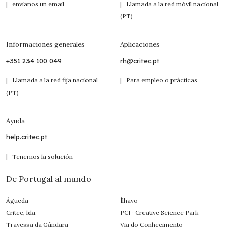
| envianos un email
| Llamada a la red móvil nacional
(PT)
Informaciones generales
Aplicaciones
+351 234 100 049
rh@critec.pt
| Llamada a la red fija nacional
| Para empleo o prácticas
(PT)
Ayuda
help.critec.pt
| Tenemos la solución
De Portugal al mundo
Águeda
Ílhavo
Critec, lda.
PCI · Creative Science Park
Travessa da Gândara
Via do Conhecimento