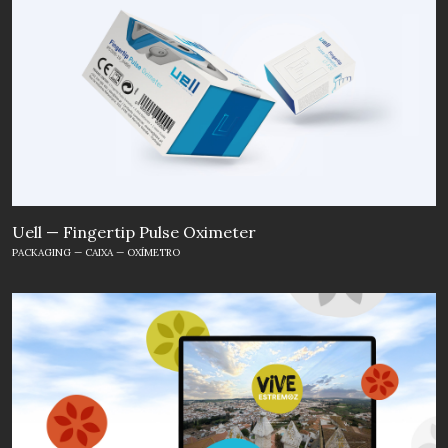
Uell — Fingertip Pulse Oximeter
PACKAGING — CAIXA — OXÍMETRO