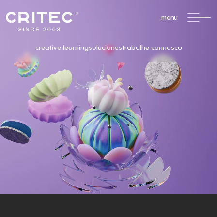
menu
creative learning
soluciones
trabalhe connosco
/
Formación Profesional
formacao@critec.pt
Oportunidades de Financiación
Un servicio completo
de apoyo a la
formación financiada.