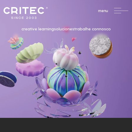
menu
creative learning
soluciones
trabalhe connosco
/
Formación Profesional
formacao@critec.pt
Oportunidades de Financiación
Un servicio completo
de apoyo a la
formación financiada.