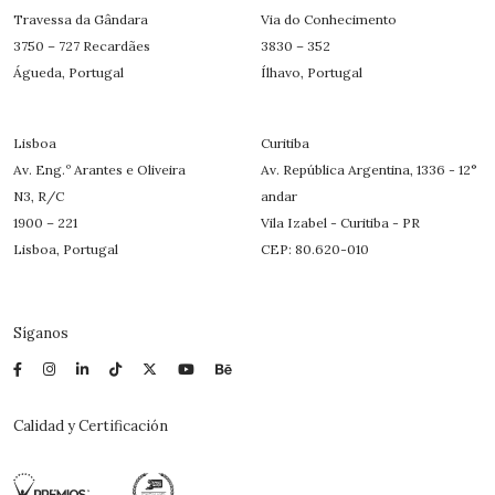
Travessa da Gândara
Via do Conhecimento
3750 – 727 Recardães
3830 – 352
Águeda, Portugal
Ílhavo, Portugal
Lisboa
Curitiba
Av. Eng.º Arantes e Oliveira
Av. República Argentina, 1336 - 12°
N3, R/C
andar
1900 – 221
Vila Izabel - Curitiba - PR
Lisboa, Portugal
CEP: 80.620-010
Síganos
Calidad y Certificación