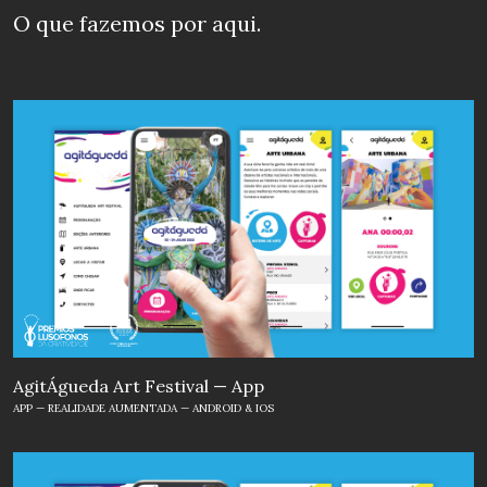
O que fazemos
por aqui.
Formación a Medida
Soluciones personalizada
s para
empresas, con planes formativos
adaptados a las necesidades concretas
de cada organización.
AgitÁgueda Art Festival — App
APP — REALIDADE AUMENTADA — ANDROID & IOS