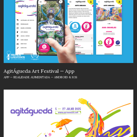
AgitÁgueda Art Festival — App
APP — REALIDADE AUMENTADA — ANDROID & IOS