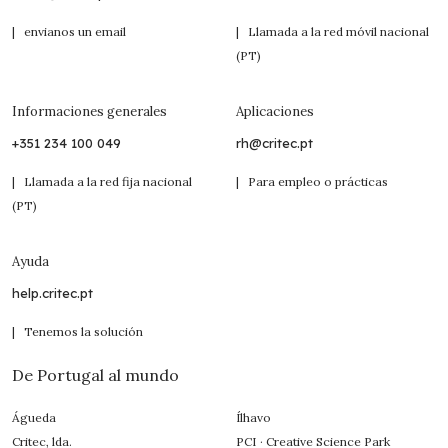
| envianos un email
| Llamada a la red móvil nacional
(PT)
Informaciones generales
Aplicaciones
+351 234 100 049
rh@critec.pt
| Llamada a la red fija nacional
| Para empleo o prácticas
(PT)
Ayuda
help.critec.pt
| Tenemos la solución
De Portugal al mundo
Águeda
Ílhavo
Critec, lda.
PCI · Creative Science Park